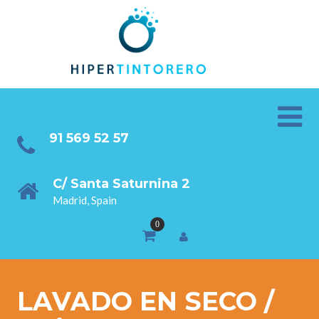
91 569 52 57
C/ Santa Saturnina 2
Madrid, Spain
LAVADO EN SECO /