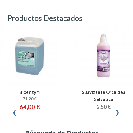
Productos Destacados
Bioenzym
Suavizante Orchidea
71,20 €
Selvatica
‹
›
64,00 €
2,50 €
Búsqueda de Productos