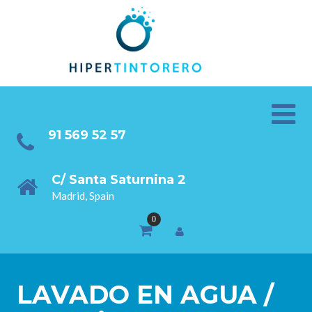
91 569 52 57
C/ Santa Saturnina 2
Madrid, Spain
LAVADO EN AGUA /