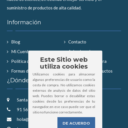
suministro de productos de alta calidad.
Información
Blog
Contacto
Mi Cuenta
Aviso Legal
Este Sitio web
Política de Privacidad
Condiciones compra
utiliza cookies
Formas de Pago
Búsqueda de productos
Utilizamos cookies para almacenar
¿Dónde Estamos?
algunas preferencias de usuario como la
cesta de compra. No utilizamos cookies
externas de analysis de datos del sitio
web. Puedes borrar o desabilitar estas
Santa Saturnina 2, 28019 Madrid
cookies desde las preferencias de tu
navegador,en ese caso puede ser que el
91 569 52 57
sitio no funcione correctamente.
hola@hipertintorero.com
DE ACUERDO