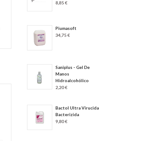
8,85 €
Piumasoft
34,75 €
Saniplus - Gel De
Manos
Hidroalcohólico
2,20 €
Bactol Ultra Virucida
Bacterizida
9,80 €