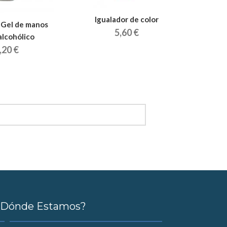
Igualador de color
- Gel de manos
Saco
5,60 €
alcohólico
,20 €
¿Dónde Estamos?