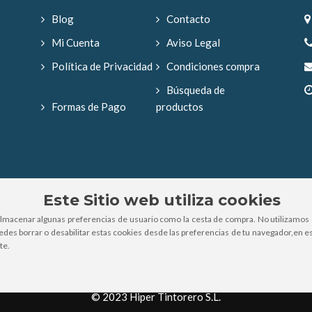
Blog
Contacto
Mi Cuenta
Aviso Legal
Política de Privacidad
Condiciones compra
Búsqueda de
Formas de Pago
productos
Este Sitio web utiliza cookies
almacenar algunas preferencias de usuario como la cesta de compra. No utilizamos 
uedes borrar o desabilitar estas cookies desde las preferencias de tu navegador,en es
te.
© 2023 Hiper Tintorero S.L.