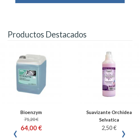
Productos Destacados
Bioenzym
Suavizante Orchidea
71,20 €
Selvatica
‹
›
64,00 €
2,50 €