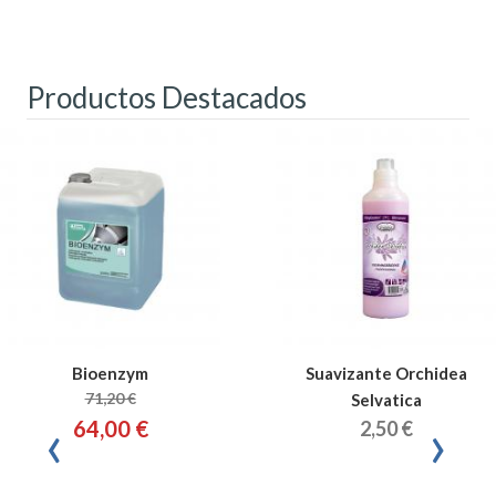
Productos Destacados
Bioenzym
Suavizante Orchidea
71,20 €
Selvatica
‹
›
64,00 €
2,50 €