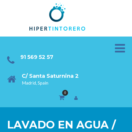
91 569 52 57
C/ Santa Saturnina 2
Madrid, Spain
LAVADO EN AGUA /