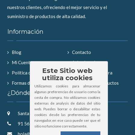
nuestros clientes, ofreciendo el mejor servicio y el
suministro de productos de alta calidad.
Información
Blog
Contacto
Mi Cuenta
Aviso Legal
Este Sitio web
Política de Privacidad
Condiciones compra
utiliza cookies
Formas de Pago
Búsqueda de productos
Utilizamos cookies para almacenar
¿Dónde Estamos?
algunas preferencias de usuario como la
cesta de compra. No utilizamos cookies
externas de analysis de datos del sitio
web. Puedes borrar o desabilitar estas
Santa Saturnina 2, 28019 Madrid
cookies desde las preferencias de tu
navegador,en ese caso puede ser que el
91 569 52 57
sitio no funcione correctamente.
hola@hipertintorero.com