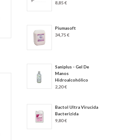
8,85 €
Piumasoft
34,75 €
Saniplus - Gel De
Manos
Hidroalcohólico
2,20 €
Bactol Ultra Virucida
Bacterizida
9,80 €