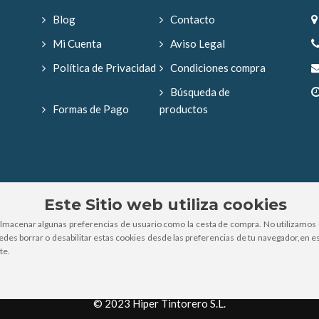
Blog
Contacto
Mi Cuenta
Aviso Legal
Política de Privacidad
Condiciones compra
Búsqueda de
Formas de Pago
productos
Este Sitio web utiliza cookies
almacenar algunas preferencias de usuario como la cesta de compra. No utilizamos 
uedes borrar o desabilitar estas cookies desde las preferencias de tu navegador,en es
te.
© 2023 Hiper Tintorero S.L.