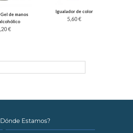
Igualador de color
- Gel de manos
Saco
5,60 €
alcohólico
,20 €
¿Dónde Estamos?