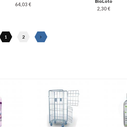
BioLoto
64,03 €
2,30 €
1
2