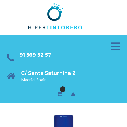
91 569 52 57
C/ Santa Saturnina 2
Madrid, Spain