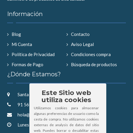
Información
Blog
Contacto
Mi Cuenta
Aviso Legal
Política de Privacidad
Condiciones compra
Formas de Pago
Búsqueda de productos
¿Dónde Estamos?
Este Sitio web
Santa Saturnina 2, 28019 Madrid
utiliza cookies
91 569 52 57
Utilizamos cookies para almacenar
algunas preferencias de usuario como la
hola@hipertintorero.com
cesta de compra. No utilizamos cookies
Lunes a Viernes: 9:00 - 15:00
externas de analysis de datos del sitio
web. Puedes borrar o desabilitar estas