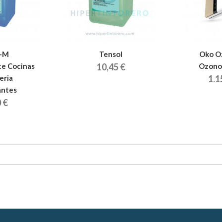
-M
Tensol
Oko Oz
e Cocinas
10,45 €
Ozono
eria
1.1
antes
 €