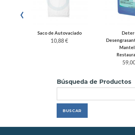
‹
e
Saco de Autovaciado
Deter
schio
10,88 €
Desengrasant
Mantel
Restaur
59,00
Búsqueda de Productos
Search