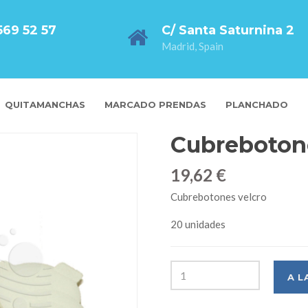
569 52 57
C/ Santa Saturnina 2
Madrid, Spain
QUITAMANCHAS
MARCADO PRENDAS
PLANCHADO
Cubreboton
19,62 €
Cubrebotones velcro
20 unidades