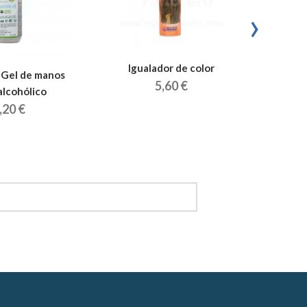
›
Igualador de color
- Gel de manos
Saco
5,60 €
alcohólico
,20 €